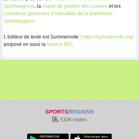
Sportsregions
, la
charte de gestion des cookies
et les
conditions générales d’utilisation de la plateforme
Sportsregions
L'éditeur de texte est Summernote :
https://summernote.org/
proposé en sous la
licence MIT
.
SPORTS
REGIONS
5104
visites