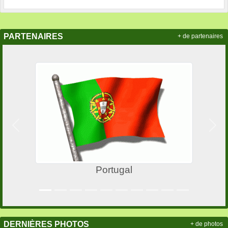
PARTENAIRES
+ de partenaires
Précedent
Suiv
Portugal
DERNIÈRES PHOTOS
+ de photos